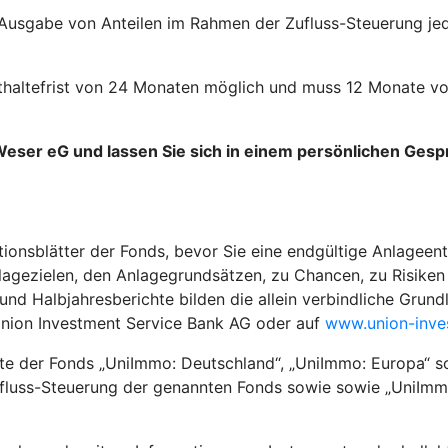
 Ausgabe von Anteilen im Rahmen der Zufluss-Steuerung jed
esthaltefrist von 24 Monaten möglich und muss 12 Monate 
Weser eG und lassen Sie sich in einem persönlichen Ges
tionsblätter der Fonds, bevor Sie eine endgültige Anlageent
agezielen, den Anlagegrundsätzen, zu Chancen, zu Risiken 
 Halbjahresberichte bilden die allein verbindliche Grundla
Union Investment Service Bank AG oder auf
www.union-inve
kte der Fonds „UniImmo: Deutschland“, „UniImmo: Europa“ s
ufluss-Steuerung der genannten Fonds sowie sowie „UniImmo