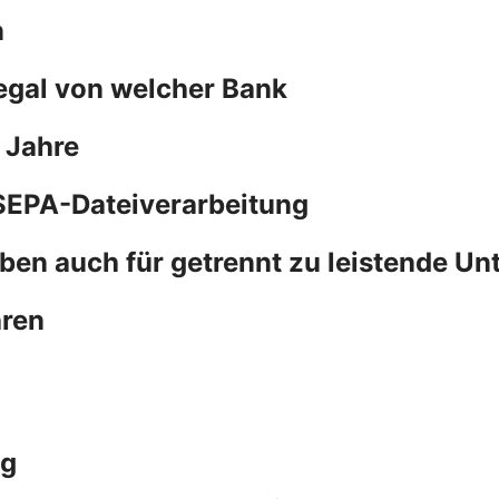
n
 egal von welcher Bank
 Jahre
SEPA-Dateiverarbeitung
ben auch für getrennt zu leistende Un
hren
ng