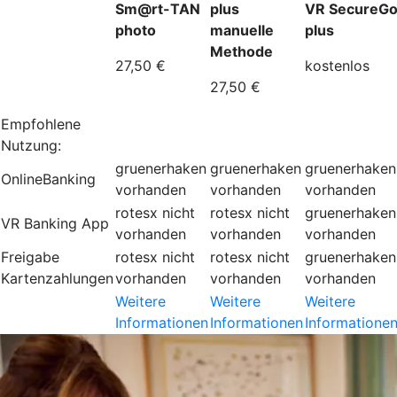
Sm@rt-TAN
plus
VR SecureG
photo
manuelle
plus
Methode
27,50 €
kostenlos
27,50 €
Empfohlene
Nutzung:
gruenerhaken
gruenerhaken
gruenerhaken
OnlineBanking
vorhanden
vorhanden
vorhanden
rotesx
nicht
rotesx
nicht
gruenerhaken
VR Banking App
vorhanden
vorhanden
vorhanden
Freigabe
rotesx
nicht
rotesx
nicht
gruenerhaken
Kartenzahlungen
vorhanden
vorhanden
vorhanden
Weitere
Weitere
Weitere
Informationen
Informationen
Informatione