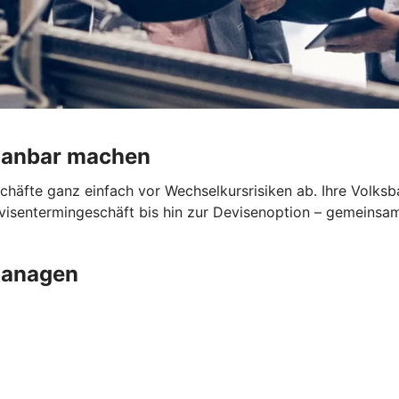
planbar machen
schäfte ganz einfach vor Wechselkursrisiken ab. Ihre Volk
sentermingeschäft bis hin zur Devisenoption – gemeinsam f
managen