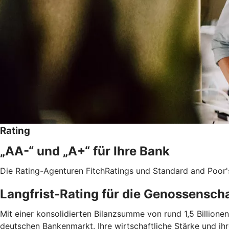
Rating
„AA-“ und „A+“ für Ihre Bank
Die Rating-Agenturen FitchRatings und Standard and Poor'
Langfrist-Rating für die Genossensch
Mit einer konsolidierten Bilanzsumme von rund 1,5 Billio
deutschen Bankenmarkt. Ihre wirtschaftliche Stärke und ih