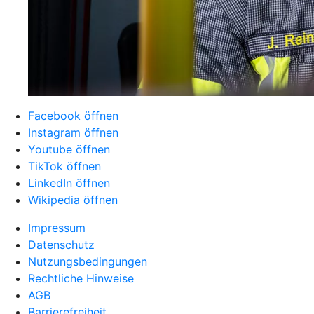
Facebook öffnen
Instagram öffnen
Youtube öffnen
TikTok öffnen
LinkedIn öffnen
Wikipedia öffnen
Impressum
Datenschutz
Nutzungsbedingungen
Rechtliche Hinweise
AGB
Barrierefreiheit