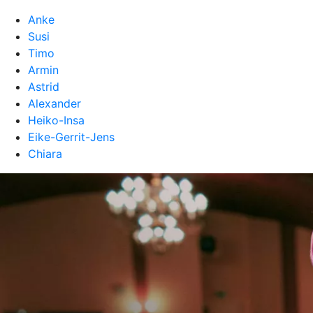
Anke
Susi
Timo
Armin
Astrid
Alexander
Heiko-Insa
Eike-Gerrit-Jens
Chiara