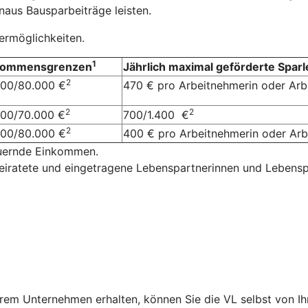
aus Bausparbeiträge leisten.
dermöglichkeiten.
1
kommensgrenzen
Jährlich maximal geförderte Sparl
2
000/80.000 €
470 € pro Arbeitnehmerin oder Ar
2
2
000/70.000 €
700/1.400 €
2
000/80.000 €
400 € pro Arbeitnehmerin oder A
euernde Einkommen.
eiratete und eingetragene Lebenspartnerinnen und Lebensp
rem Unternehmen erhalten, können Sie die VL selbst von I